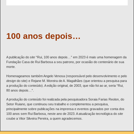
100 anos depois…
A publicação do
site
“Rui, 100 anos depois…” em 2023 é mais uma homenagem da
Fundação Casa de Rui Barbosa a seu patrono, por ocasião do centenário de sua
morte.
Homenageamos também Angelo Venosa (responsável pelo desenvolvimento e pelo
design
do site) e Rejane M. Moreira de A. Magalhães (que orientou a pesquisa para
a produção do conteúdo). A edição original, de 2003, que não foi ao ar, seria “Rui,
80 anos depois…”.
A produção do conteúdo foi realizada pela pesquisadora Soraia Farias Reolon, do
Setor Ruiano, que continuou seu trabalho e complementou a pesquisa,
principalmente sobre publicações na imprensa e eventos gravados por conta dos
100 anos sem Rui Barbosa, neste ano de 2023. A atualização tecnológica do
site
coube a Vitor Silveira Pereira, a quem agradecemos.